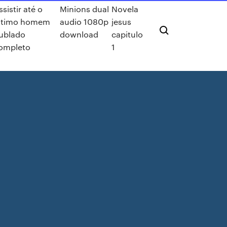
ssistir até o
Minions dual
Novela
ltimo homem
audio 1080p
jesus
ublado
download
capitulo
ompleto
1