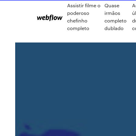
Assistir filme o
Quase
A
poderoso
irmãos
ú
chefinho
completo
d
completo
dublado
c