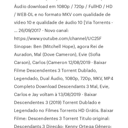
Áudio download em 1080p / 720p / FullHD / HD
/ WEB-DL e no formato MKV com qualidade de
vídeo 10 e qualidade de áudio 10 [Via Torrents -
… 26/09/2017 · Novo canal:
https://www.youtube.com/channel/UC25F
Sinopse: Ben (Mitchell Hope), agora Rei de
Auradon, Mal (Dove Cameron), Evie (Sofia
Carson), Carlos (Cameron 12/08/2019 · Baixar
Filme Descendentes 3 Torrent Dublado,
Legendado, Dual Áudio, 1080p, 720p, MKV, MP4
Completo Download Descendants 3 Mal, Evie,
Carlos e Jay voltam à 13/08/2019 · Baixar
Descendentes 3 (2019) Torrent Dublado e
Legendado no Filmes Torrents HD Grátis. Baixar
Filme: Descendentes 3 Torrent Título original:
Descendants 3 Direção: Kenny Ortega Gênero: