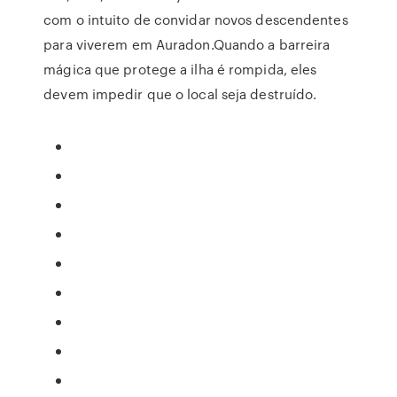
com o intuito de convidar novos descendentes
para viverem em Auradon.Quando a barreira
mágica que protege a ilha é rompida, eles
devem impedir que o local seja destruído.