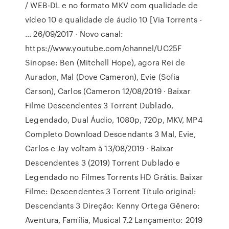
/ WEB-DL e no formato MKV com qualidade de
vídeo 10 e qualidade de áudio 10 [Via Torrents -
… 26/09/2017 · Novo canal:
https://www.youtube.com/channel/UC25F
Sinopse: Ben (Mitchell Hope), agora Rei de
Auradon, Mal (Dove Cameron), Evie (Sofia
Carson), Carlos (Cameron 12/08/2019 · Baixar
Filme Descendentes 3 Torrent Dublado,
Legendado, Dual Áudio, 1080p, 720p, MKV, MP4
Completo Download Descendants 3 Mal, Evie,
Carlos e Jay voltam à 13/08/2019 · Baixar
Descendentes 3 (2019) Torrent Dublado e
Legendado no Filmes Torrents HD Grátis. Baixar
Filme: Descendentes 3 Torrent Título original:
Descendants 3 Direção: Kenny Ortega Gênero:
Aventura, Família, Musical 7.2 Lançamento: 2019