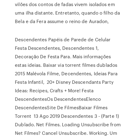
vilões dos contos de fadas vivem isolados em
uma ilha distante. Entretanto, quando o filho da
Bela e da Fera assume o reino de Auradon,
Descendentes Papéis de Parede de Celular
Festa Descendentes, Descendentes 1,
Decoração De Festa Para. Mais informações
estas ideias. Baixar via torrent filmes dublados
2015 Malévola Filme, Decendentes, Ideias Para
Festa Infantil, 20+ Disney Descendants Party
Ideas: Recipes, Crafts + More! Festa
DescendentesOs DescendentesElenco
DescendentesSite De FilmesBaixar Filmes
Torrent 13 Ago 2019 Descendentes 3 - (Parte 1)
Dublado. Net Filmes. Loading Unsubscribe from
Net Filmes? Cancel Unsubscribe. Working. Um