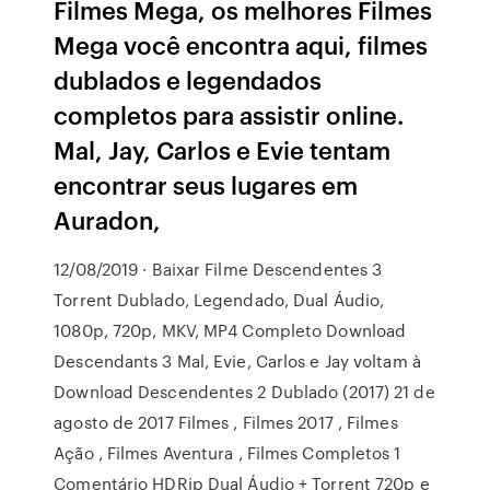
Filmes Mega, os melhores Filmes
Mega você encontra aqui, filmes
dublados e legendados
completos para assistir online.
Mal, Jay, Carlos e Evie tentam
encontrar seus lugares em
Auradon,
12/08/2019 · Baixar Filme Descendentes 3
Torrent Dublado, Legendado, Dual Áudio,
1080p, 720p, MKV, MP4 Completo Download
Descendants 3 Mal, Evie, Carlos e Jay voltam à
Download Descendentes 2 Dublado (2017) 21 de
agosto de 2017 Filmes , Filmes 2017 , Filmes
Ação , Filmes Aventura , Filmes Completos 1
Comentário HDRip Dual Áudio + Torrent 720p e