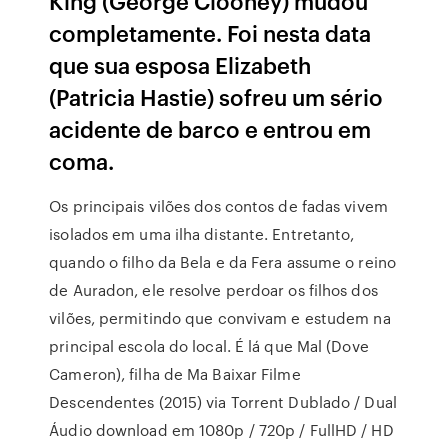
King (George Clooney) mudou
completamente. Foi nesta data
que sua esposa Elizabeth
(Patricia Hastie) sofreu um sério
acidente de barco e entrou em
coma.
Os principais vilões dos contos de fadas vivem
isolados em uma ilha distante. Entretanto,
quando o filho da Bela e da Fera assume o reino
de Auradon, ele resolve perdoar os filhos dos
vilões, permitindo que convivam e estudem na
principal escola do local. É lá que Mal (Dove
Cameron), filha de Ma Baixar Filme
Descendentes (2015) via Torrent Dublado / Dual
Áudio download em 1080p / 720p / FullHD / HD