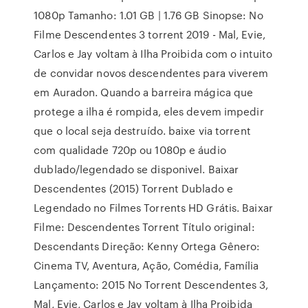
1080p Tamanho: 1.01 GB | 1.76 GB Sinopse: No
Filme Descendentes 3 torrent 2019 - Mal, Evie,
Carlos e Jay voltam à Ilha Proibida com o intuito
de convidar novos descendentes para viverem
em Auradon. Quando a barreira mágica que
protege a ilha é rompida, eles devem impedir
que o local seja destruído. baixe via torrent
com qualidade 720p ou 1080p e áudio
dublado/legendado se disponivel. Baixar
Descendentes (2015) Torrent Dublado e
Legendado no Filmes Torrents HD Grátis. Baixar
Filme: Descendentes Torrent Título original:
Descendants Direção: Kenny Ortega Gênero:
Cinema TV, Aventura, Ação, Comédia, Família
Lançamento: 2015 No Torrent Descendentes 3,
Mal, Evie, Carlos e Jay voltam à Ilha Proibida