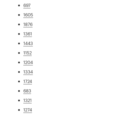
697
1605
1876
1361
1443
1152
1204
1334
1724
683
1321
1274