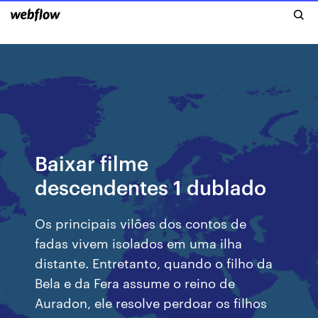
Baixar filme
descendentes 1 dublado
Os principais vilões dos contos de
fadas vivem isolados em uma ilha
distante. Entretanto, quando o filho da
Bela e da Fera assume o reino de
Auradon, ele resolve perdoar os filhos