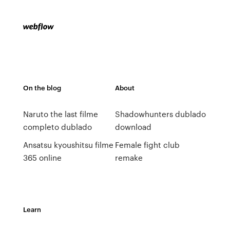
On the blog
About
Naruto the last filme
Shadowhunters dublado
completo dublado
download
Ansatsu kyoushitsu filme
Female fight club
365 online
remake
Learn