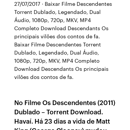
27/07/2017 · Baixar Filme Descendentes
Torrent Dublado, Legendado, Dual
Áudio, 1080p, 720p, MKV, MP4
Completo Download Descendants Os
principais vilões dos contos de fa.
Baixar Filme Descendentes Torrent
Dublado, Legendado, Dual Áudio,
1080p, 720p, MKV, MP4 Completo
Download Descendants Os principais
vilões dos contos de fa.
No Filme Os Descendentes (2011)
Dublado – Torrent Download.
Havaí. Há 23 dias a vida de Matt