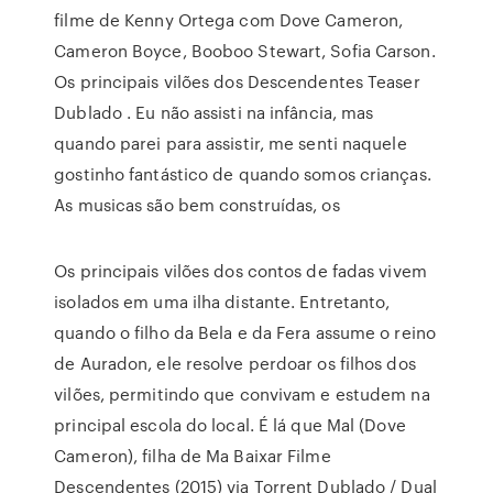
filme de Kenny Ortega com Dove Cameron,
Cameron Boyce, Booboo Stewart, Sofia Carson.
Os principais vilões dos Descendentes Teaser
Dublado . Eu não assisti na infância, mas
quando parei para assistir, me senti naquele
gostinho fantástico de quando somos crianças.
As musicas são bem construídas, os
Os principais vilões dos contos de fadas vivem
isolados em uma ilha distante. Entretanto,
quando o filho da Bela e da Fera assume o reino
de Auradon, ele resolve perdoar os filhos dos
vilões, permitindo que convivam e estudem na
principal escola do local. É lá que Mal (Dove
Cameron), filha de Ma Baixar Filme
Descendentes (2015) via Torrent Dublado / Dual