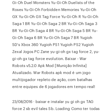
Gi-Oh Duel Monsters Yu-Gi-Oh Duelists of the
Roses Yu-Gi-Oh Forbidden Memories Yu-Gi-Oh
GX Yu-Gi-Oh GX Tag Force Yu-Gi-Oh R Yu-Gi-Oh
Saga 1 BR Yu-Gi-Oh Saga 2 BR Yu-Gi-Oh Saga 3
BR Yu-Gi-Oh Saga 4 BR Yu-Gi-Oh Saga 5 BR Yu-
Gi-Oh Saga 6 BR Yu-Gi-Oh Saga 7 BR Yugioh
5D's Xbox 360 Yugioh PS1 Yugioh PS2 Yugioh
Zexal Jogos PC Zane yu-gi-oh gx tag force 2, yu-
gi-oh gx tag force evolution. Baixar - War
Robots v5.2.0 Apk Mod [Munição Infinita]
Atualizado. War Robots apk mod é um jogo
multijogador repleto de ação, com batalhas
entre equipes de 6 jogadores em tempo real!
23/08/2016 · baixar e instalar yu gi oh gx TAG
force 2 sb evil tales Sb. Loading Como ter todas