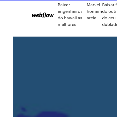
Baixar
Marvel
Baixar 
engenheiros
homem
do outr
do hawaii as
areia
do ceu
melhores
dublad