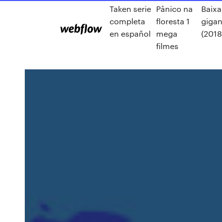
Taken serie
Pânico na
Baixa
completa
floresta 1
gigan
en español
mega
(2018
filmes