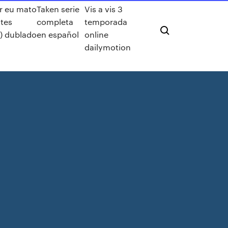
r eu mato
Taken serie
Vis a vis 3
tes
completa
temporada
) dublado
en español
online
dailymotion